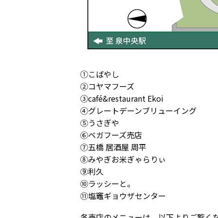
①こばやし
②コヤマフーズ
③café&restaurant Ekoi
④グレートデーンブリューイング
⑤うさぎや
⑥ベガフーズ売店
⑦五橋 居酒屋 周平
⑧みやぎお米ぎゃらりぃ
⑨利久
⑩ラッシーと。
⑪塩竈ギョウザセンター
各売店のメニューは、以下よりご覧く