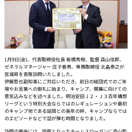
1月9日(金)、代表取締役社長 板橋秀樹、監督 森山佳郎、
ゼネラルマネージャー 庄子春男、専務取締役 北畠泰之が
宮城県を表敬訪問いたしました。
伊藤哲也副知事にご対応いただき、前日の結団式でのご来
場やお言葉への御礼に始まり、キャンプ、開幕に向けての
意気込みなどを述べました。明治安田Ｊ２・Ｊ３百年構想
リーグという特別大会ならではのレギュレーションや最初
のキャンプ地である延岡との長年の絆、キャンプならでは
のエピソードなどで話が弾む時間となりました。
訪問の最後には、恒例となったチームスローガンに森山監