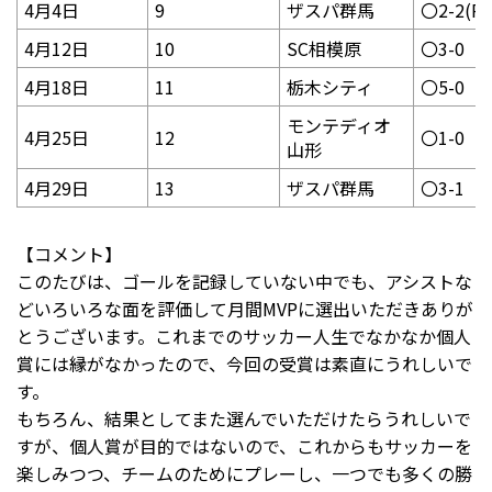
4月4日
9
ザスパ群馬
〇2-2(PK
4月12日
10
SC相模原
〇3-0
4月18日
11
栃木シティ
〇5-0
モンテディオ
4月25日
12
〇1-0
山形
4月29日
13
ザスパ群馬
〇3-1
【コメント】
このたびは、ゴールを記録していない中でも、アシストな
どいろいろな面を評価して月間
MVP
に選出いただきありが
とうございます。これまでのサッカー人生でなかなか個人
賞には縁がなかったので、今回の受賞は素直にうれしいで
す。
もちろん、結果としてまた選んでいただけたらうれしいで
すが、個人賞が目的ではないので、これからもサッカーを
楽しみつつ、チームのためにプレーし、一つでも多くの勝