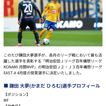
このたび鎌田大夢選手が、各月のリーグ戦において最も活
躍した選手を表彰する「明治安田Ｊリーグ百年構想リーグ
KONAMI 月間MVP」の明治安田Ｊ２・Ｊ３百年構想リーグ
EAST-A 4
月度の受賞選手に決定いたしました。
鎌田 大夢(かまだ ひろむ)選手プロフィール
【ポジション】
MF
【背番号】