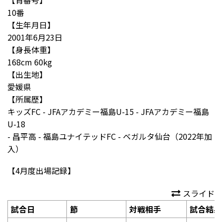
10
番
【生年月日】
2001
年
6
月
23
日
【身長体重】
168cm 60kg
【出生地】
愛媛県
【所属歴】
キッズ
FC - JFA
アカデミー福島
U-15 - JFA
アカデミー福島
U-18
-
昌平高
-
福島ユナイテッド
FC -
ベガルタ仙台（
2022
年加
入）
【
4
月度出場記録】
スライド
試合日
節
対戦相手
試合結果