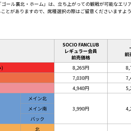
「ゴール裏北・ホーム」は、立ち上がっての観戦が可能なエリ
ることがありますので、席種選択の際はご留意くださいますよ
SOCIO FANCLUB
レギュラー会員
前
前売価格
)
8,265円
8
7,030円
7
4,940円
5
メイン北
メイン南
3,990円
4
バック
北