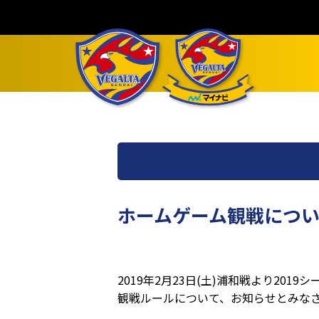
ホームゲーム観戦につい
2019
年
2
月
23
日
(
土
)
浦和戦より
2019
シ
観戦ルールについて、お知らせとみな