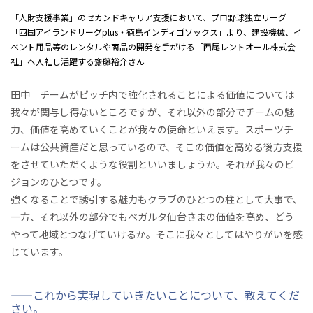
「人財支援事業」のセカンドキャリア支援において、プロ野球独立リーグ
「四国アイランドリーグplus・徳島インディゴソックス」より、建設機械、イ
ベント用品等のレンタルや商品の開発を手がける「西尾レントオール株式会
社」へ入社し活躍する齋藤裕介さん
田中 チームがピッチ内で強化されることによる価値については
我々が関与し得ないところですが、それ以外の部分でチームの魅
力、価値を高めていくことが我々の使命といえます。スポーツチ
ームは公共資産だと思っているので、そこの価値を高める後方支援
をさせていただくような役割といいましょうか。それが我々のビ
ジョンのひとつです。
強くなることで誘引する魅力もクラブのひとつの柱として大事で、
一方、それ以外の部分でもベガルタ仙台さまの価値を高め、どう
やって地域とつなげていけるか。そこに我々としてはやりがいを感
じています。
——これから実現していきたいことについて、教えてくだ
さい。