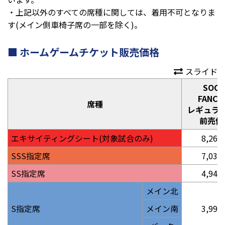
・上記以外のすべての席種に関しては、着用不可となりま
す(メイン側車椅子席の一部を除く)。
ホームゲームチケット販売価格
スライド
SOCI
FANCL
席種
レギュラ
前売価
エキサイティングシート(対象試合のみ)
8,265
SSS指定席
7,030
SS指定席
4,940
メイン北
S指定席
メイン南
3,990