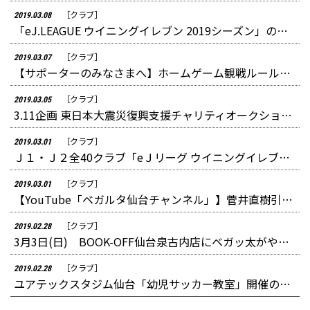
［クラブ］
2019.03.08
「eJ.LEAGUE ウイニングイレブン 2019シーズン」のエントリースタート！クラブの優勝を目指して、ぜひご参加ください
［クラブ］
2019.03.07
【サポーターのみなさまへ】ホームゲーム観戦ルールについて
［クラブ］
2019.03.05
3.11企画 東日本大震災復興支援チャリティオークション開始のお知らせ
［クラブ］
2019.03.01
Ｊ１・Ｊ２全40クラブ「eＪリーグ ウイニングイレブン 2019シーズン」Ｊリーグ・KONAMI共同開催
［クラブ］
2019.03.01
【YouTube「ベガルタ仙台チャンネル」】菅井直樹引退セレモニー(2月23日 2019明治安田生命J1リーグ 第1節 浦和レッズ戦)を 公開しました。
［クラブ］
2019.02.28
3月3日(日) BOOK-OFF仙台泉古内店にベガッ太がやってくる！
［クラブ］
2019.02.28
ユアテックスタジム仙台「幼児サッカー教室」開催のお知らせ