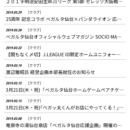
２０１９明治安田生命J1リーグ 第5節 セレッソ大阪戦における ベガルタ仙台サポーターの侮辱的行為について
［クラブ］
2019.03.29
25周年 記念コラボ ベガルタ仙台×パンダライオン 応援ソング「STAY GOLD ～黄金の時代へ～」CD発売のお知らせ
［クラブ］
2019.03.28
ベガルタ仙台オフィシャルウェブマガジン SOCIO MAGAZINE ログイン方法の変更および、メンテナンス終了のお知らせ
［クラブ］
2019.03.22
【間もなく〆切】J.LEAGUE ID限定ホームユニフォームプレゼントキャンペーン
［クラブ］
2019.03.19
渡辺雅昭氏 経営企画本部長就任のお知らせ
［クラブ］
2019.03.15
3月21日(木・祝)「ベガルタ仙台ホームゲームペアチケットプレゼント抽選会」(やまや加茂店、やまや泉野村店限定)のお知らせ
［クラブ］
2019.03.15
3月21日(木・祝)｢ベガッ太くんがお店にやってくる！｣(やまや泉野村店)イベント開催のお知らせ
［クラブ］
2019.03.08
竜泉寺の湯仙台泉店「ベガルタ仙台応援企画」開催のお知らせ