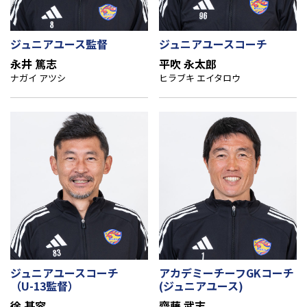
ジュニアユース監督
ジュニアユースコーチ
永井 篤志
平吹 永太郎
ナガイ アツシ
ヒラブキ エイタロウ
ジュニアユースコーチ
アカデミーチーフGKコーチ
（U-13監督）
(ジュニアユース)
徐 基容
齋藤 武志