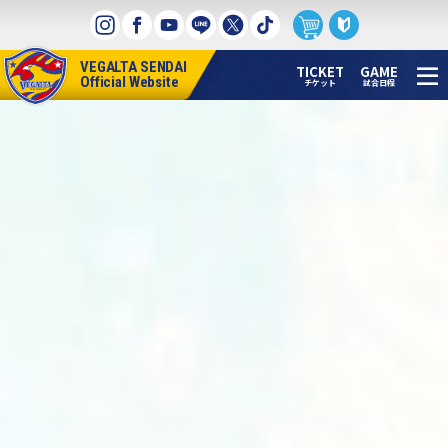
本
文
へ
VEGALTA SENDAI
ス
TICKET
GAME
Official Website
チケット
試合日程
キ
ッ
プ