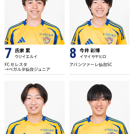
7
8
氏家 累
今井 彩博
ウジイエ ルイ
イマイ サヤヒロ
FC.セレスタ
アバンツァーレ仙台SC
→ベガルタ仙台ジュニア