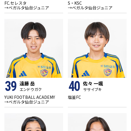
FC.セレスタ
S・KSC
→ベガルタ仙台ジュニア
→ベガルタ仙台ジュニア
39
40
遠藤 岳
佐々 一颯
エンドウ ガク
ササ イブキ
YUKI FOOTBALL ACADEMY
塩釜FC
→ベガルタ仙台ジュニア