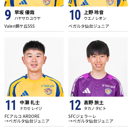
9
10
早坂 優哉
上野 玲音
ハヤサカ ユウヤ
ウエノ レオン
Valen錦ケ丘SSS
ベガルタ仙台ジュニア
11
12
中瀬 礼士
髙野 旅土
ナカセ レイジ
タカノ タビト
FCアルコ ARDORE
SFCジェラーレ
→ベガルタ仙台ジュニア
→ベガルタ仙台ジュニア