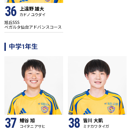
36
上遠野 雄大
カドノ ユウダイ
旭丘SSS
ベガルタ仙台アドバンスコース
中学1年生
37
38
鯉谷 旭
皆川 大凱
コイタニ アサヒ
ミナカワ タイガ