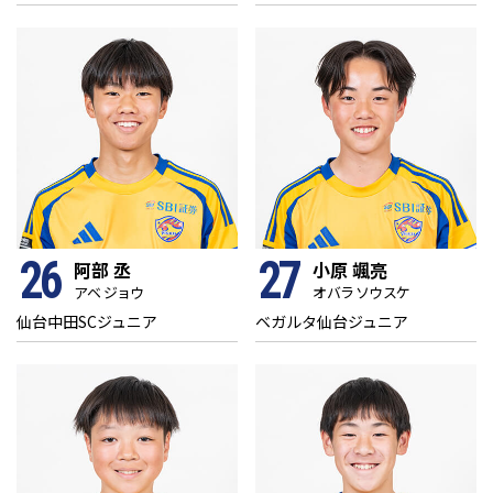
26
27
阿部 丞
小原 颯亮
アベ ジョウ
オバラ ソウスケ
仙台中田SCジュニア
ベガルタ仙台ジュニア