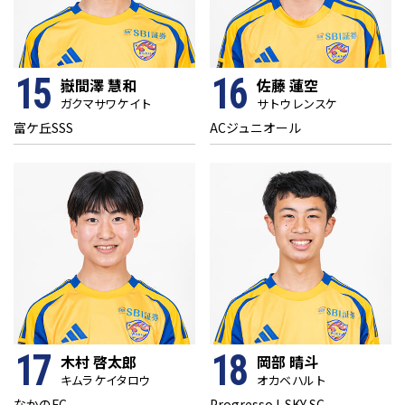
15
16
嶽間澤 慧和
佐藤 蓮空
ガクマサワ ケイト
サトウ レンスケ
富ケ丘SSS
ACジュニオール
17
18
木村 啓太郎
岡部 晴斗
キムラ ケイタロウ
オカベ ハルト
なかのFC
Progresso I-SKY SC