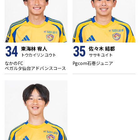
34
35
東海林 宥人
佐々木 結都
トウカイリン ユウト
ササキ ユイト
なかのFC
Pgcom石巻ジュニア
ベガルタ仙台アドバンスコース