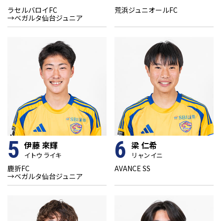
ラセルバロイFC
荒浜ジュニオールFC
→ベガルタ仙台ジュニア
5
6
伊藤 來輝
梁 仁希
イトウ ライキ
リャン イニ
鹿折FC
AVANCE SS
→ベガルタ仙台ジュニア