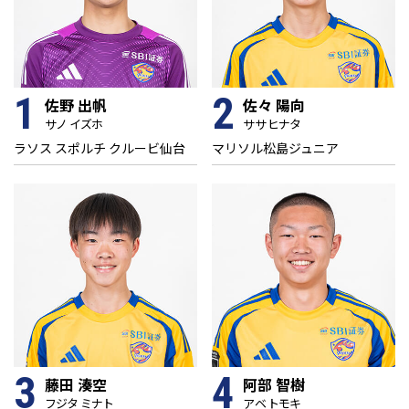
1
2
佐野 出帆
佐々 陽向
サノ イズホ
ササ ヒナタ
ラソス スポルチ クルービ仙台
マリソル松島ジュニア
3
4
藤田 湊空
阿部 智樹
フジタ ミナト
アベ トモキ