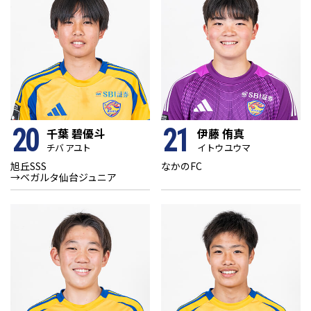
20
21
千葉 碧優斗
伊藤 侑真
チバ アユト
イトウ ユウマ
旭丘SSS
なかのFC
→ベガルタ仙台ジュニア