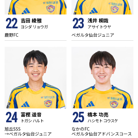
22
23
吉田 綾雅
浅井 桐哉
ヨシダ リョウガ
アサイ トウヤ
鹿野FC
ベガルタ仙台ジュニア
24
25
富樫 遥音
橋本 功亮
トガシ ハルト
ハシモト コウスケ
旭丘SSS
なかのFC
→ベガルタ仙台ジュニア
ベガルタ仙台アドバンスコース