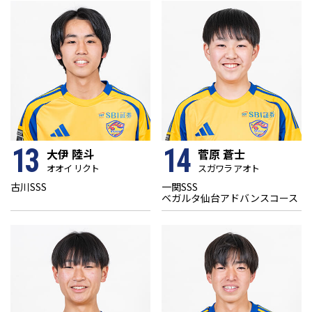
13
14
大伊 陸斗
菅原 蒼士
オオイ リクト
スガワラ アオト
古川SSS
一関SSS
ベガルタ仙台アドバンスコース