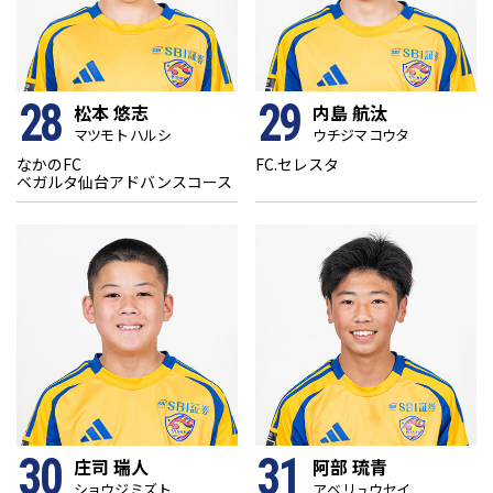
28
29
松本 悠志
内島 航汰
マツモト ハルシ
ウチジマ コウタ
なかのFC
FC.セレスタ
ベガルタ仙台アドバンスコース
30
31
庄司 瑞人
阿部 琉青
ショウジ ミズト
アベ リュウセイ