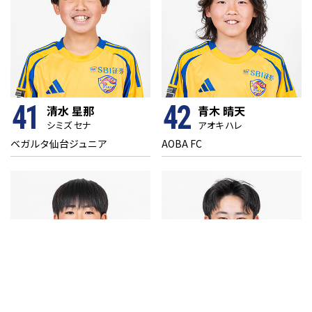
41
42
清水 星那
青木 晴天
シミズ セナ
アオキ ハレ
ベガルタ仙台ジュニア
AOBA FC