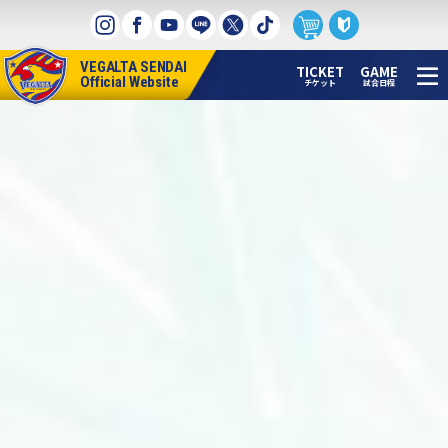
本
文
へ
VEGALTA SENDAI
ス
TICKET
GAME
Official Website
チケット
試合日程
キ
ッ
プ