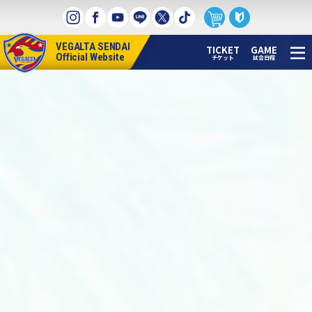
本
文
へ
VEGALTA SENDAI
ス
TICKET
GAME
Official Website
チケット
試合日程
キ
ッ
プ