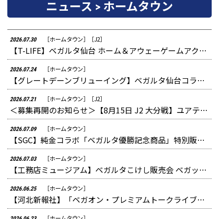
ニュース > ホームタウン
［ホームタウン］
［J2］
2026.07.30
【T-LIFE】ベガルタ仙台 ホーム＆アウェーゲームアクセスパッケージ販売のご案内
［ホームタウン］
2026.07.24
【グレートデーンブリューイング】ベガルタ仙台コラボビール 販売のお知らせ
［ホームタウン］
［J2］
2026.07.21
＜募集再開のお知らせ＞【8月15日 J2 大分戦】ユアテックマッチデー イベント参加者募集のお知らせ
［ホームタウン］
2026.07.09
【SGC】純金コラボ「ベガルタ優勝記念商品」特別販売のお知らせ
［ホームタウン］
2026.07.03
【工務店ミュージアム】ベガルタこけし販売会 ベガッ太出演のお知らせ
［ホームタウン］
2026.06.25
【河北新報社】「ベガオン・プレミアムトークライブ」開催のお知らせ
［ホームタウン］
2026.06.23