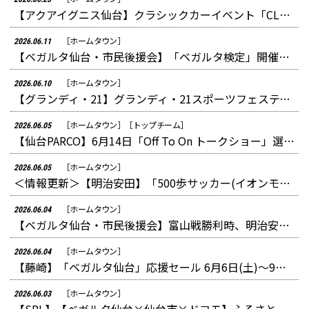
【アクアイグニス仙台】クラシックカーイベント「CLASSIC DAY」ベガッ太出演のお知らせ
［ホームタウン］
2026.06.11
【ベガルタ仙台・市民後援会】「ベガルタ検定」開催のお知らせ
［ホームタウン］
2026.06.10
【グランディ・21】グランディ・21スポーツフェスティバル2026のお知らせ
［ホームタウン］
［トップチーム］
2026.06.05
【仙台PARCO】6月14日「Off To On トークショー」選手出演のお知らせ
［ホームタウン］
2026.06.05
＜情報更新＞【明治安田】「500歩サッカー(イオンモール仙台上杉)」開催のお知らせ
［ホームタウン］
2026.06.04
【ベガルタ仙台・市民後援会】富山戦勝利時、明治安田 J2・J3 百年構想リーグ ベガルタ仙台 優勝セレモニー開催のお知らせ
［ホームタウン］
2026.06.04
【藤崎】「ベガルタ仙台」応援セール 6月6日(土)～9日(火)開催のお知らせ
［ホームタウン］
2026.06.03