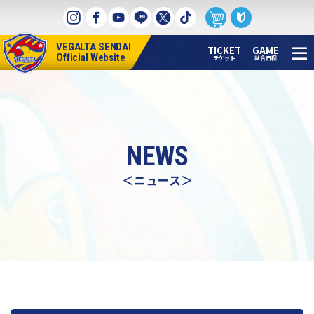
本
文
へ
VEGALTA SENDAI
ス
TICKET
GAME
Official Website
チケット
試合日程
キ
ッ
プ
NEWS
＜ニュース＞