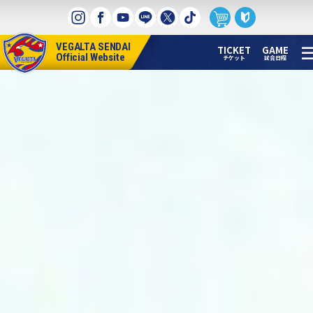
本
文
へ
VEGALTA SENDAI
ス
TICKET
GAME
Official Website
チケット
試合日程
キ
ッ
プ