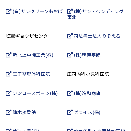
(有)サンクリーンあおば
(株)サン・ベンディング
東北
塩竃ギョウザセンター
司法書士法人りそえる
新北上重機工業(株)
(株)鴫原基礎
庄子整形外科医院
庄司内科小児科医院
シンコースポーツ(株)
(株)進和商事
鈴木接骨院
ゼライス(株)
仙建工業(株)
仙台印刷工業団地協同組