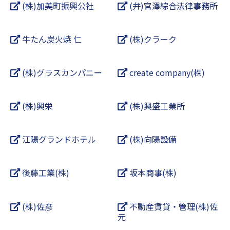
(株)加美町振興公社
(弁)官澤綜合法律事務所
牛たん炭火焼 仁
(株)クラーク
(株)グラスカンパニー
create company(株)
(株)興栄
(株)興盛工業所
江陽グランドホテル
(株)向陽設備
後藤工業(株)
坂本商事(株)
(株)佐彦
不動産賃貸・管理(株)佐
元