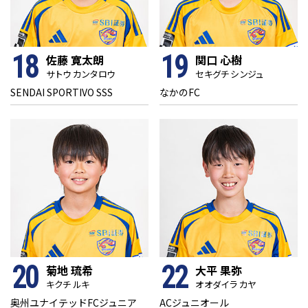
18
19
佐藤 寛太朗
関口 心樹
サトウ カンタロウ
セキグチ シンジュ
SENDAI SPORTIVO SSS
なかのFC
20
22
菊地 琉希
大平 果弥
キクチ ルキ
オオダイラ カヤ
奥州ユナイテッドFCジュニア
ACジュニオール