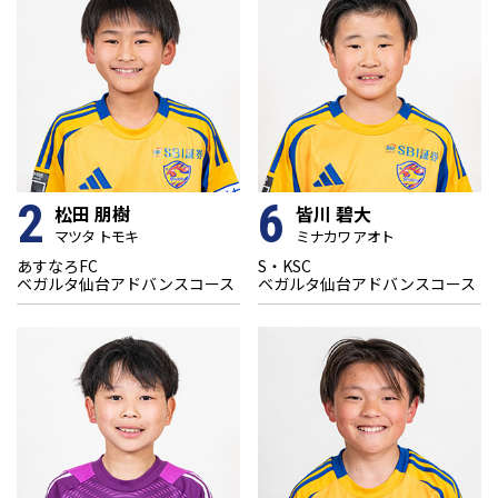
2
6
松田 朋樹
皆川 碧大
マツタ トモキ
ミナカワ アオト
あすなろFC
S・KSC
ベガルタ仙台アドバンスコース
ベガルタ仙台アドバンスコース