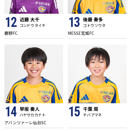
12
13
近藤 大千
後藤 奏多
コンドウ タイチ
ゴトウ ソウタ
鹿野FC
MESSE宮城FC
14
15
早坂 奏人
千葉 周
ハヤサカ カナト
チバ アマネ
アバンツァーレ仙台SC