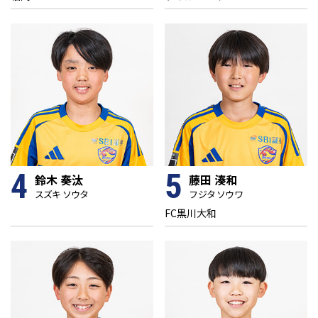
4
5
鈴木 奏汰
藤田 湊和
スズキ ソウタ
フジタ ソウワ
FC黒川大和