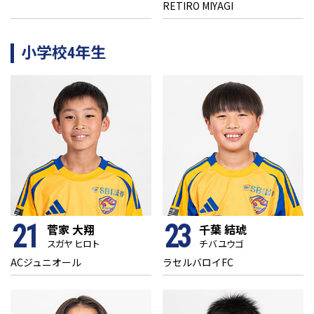
RETIRO MIYAGI
小学校4年生
21
23
菅家 大翔
千葉 結琥
スガヤ ヒロト
チバ ユウゴ
ACジュニオール
ラセルバロイFC