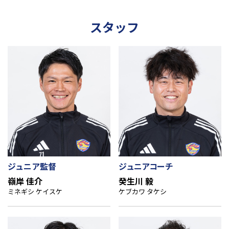
スタッフ
ジュニア監督
ジュニアコーチ
嶺岸 佳介
癸生川 毅
ミネギシ ケイスケ
ケブカワ タケシ