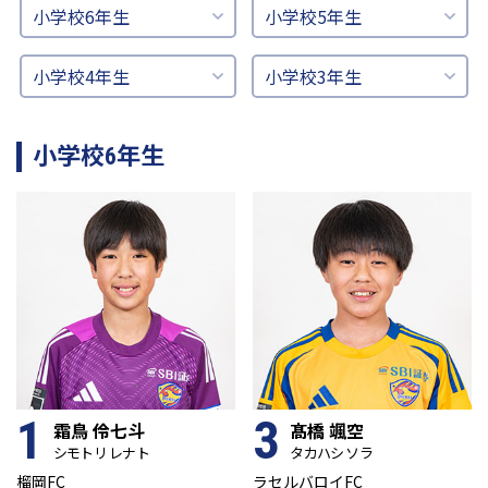
小学校6年生
小学校5年生
小学校4年生
小学校3年生
小学校6年生
1
3
霜鳥 伶七斗
髙橋 颯空
シモトリ レナト
タカハシ ソラ
榴岡FC
ラセルバロイFC