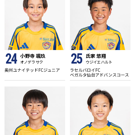
24
25
小野寺 颯玖
氏家 悠翔
オノデラ サク
ウジイエ ハルト
奥州ユナイテッドFCジュニア
ラセルバロイFC
ベガルタ仙台アドバンスコース