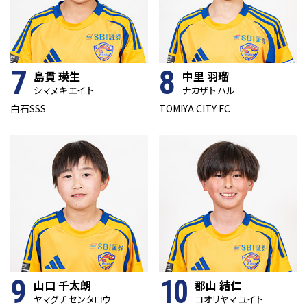
7
8
島貫 瑛生
中里 羽瑠
シマヌキ エイト
ナカザト ハル
白石SSS
TOMIYA CITY FC
9
10
山口 千太朗
郡山 結仁
ヤマグチ センタロウ
コオリヤマ ユイト