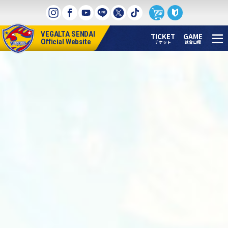
本
文
へ
VEGALTA SENDAI
ス
TICKET
GAME
Official Website
チケット
試合日程
キ
ッ
プ