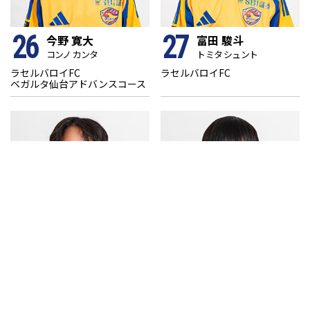
26
27
今野 寛大
富田 駿斗
コンノ カンタ
トミタ シュント
ラセルバロイFC
ラセルバロイFC
ベガルタ仙台アドバンスコース
28
29
横川 雄士
佐々木 陽向
ヨコガワ ユウシ
ササキ ヒナタ
ACジュニオール
北六SSS
ベガルタ仙台アドバンスコース
ベガルタ仙台アドバンスコース