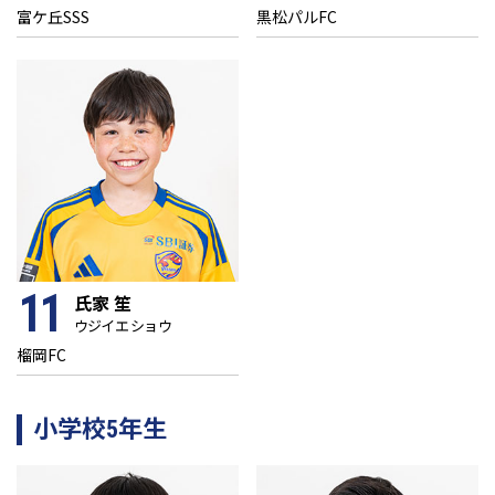
富ケ丘SSS
黒松パルFC
11
氏家 笙
ウジイエ ショウ
榴岡FC
小学校5年生