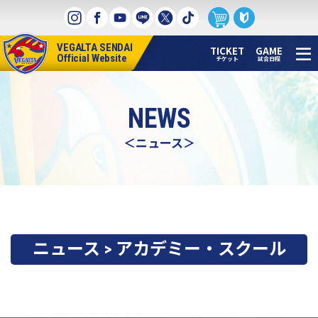
本
文
へ
VEGALTA SENDAI
ス
TICKET
GAME
Official Website
チケット
試合日程
キ
ッ
プ
NEWS
＜ニュース＞
ニュース > アカデミー・スクール