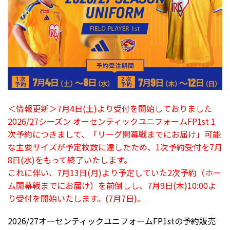
＜情報更新＞7月4日(土)より受付を開始しておりました
2026/27シーズン オーセンティックユニフォームFP1st 1
次予約につきまして、「リーグ開幕戦までにお届け」可能
な主要サイズが予定枚数に達したため、1次予約受付を7月
8日(水)をもって終了いたします。
これに伴い、7月13日(月)より予定していた2次予約（ホー
ム開幕戦までにお届け）を前倒しし、7月9日(木)10:00よ
り受付を開始いたします。(7月7日)。
2026/27オーセンティックユニフォームFP1stの予約販売