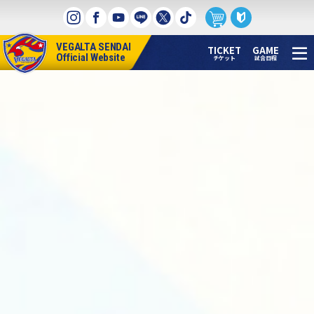
本
文
へ
VEGALTA SENDAI
ス
TICKET
GAME
Official Website
チケット
試合日程
キ
ッ
プ