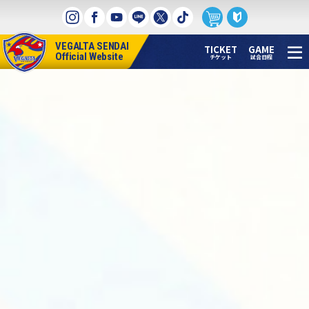
本
文
へ
VEGALTA SENDAI
ス
TICKET
GAME
Official Website
チケット
試合日程
キ
ッ
プ