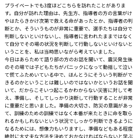
プライベートでも3度ほどこちらを訪れたことがありま
す。自分が訪れた理由は、先生方、指導者の方の言葉がけ
やはたらきかけ次第で救える命があったとか、指導者の判
断とか、そういうものが非常に重要で、選手たちは自分で
判断しないといけないし、指導者に言われたままではなく
て自分でその場の状況を判断して行動しないといけないと
いうことを、私は当時思いながら考えていました。
今日はあらためて語り部の方のお話を聞いて、震災発生後
のその場では子どもたちがパニックになって動揺して泣い
て慌てふためいている中で、ほんとうにそういう判断がで
きるのかということは難しいのではないかというお話を聞
いて、だからこそいつ起こるかわからない災害に対して考
え、準備し、そしてしっかり決断して行動することが非常
に重要だと思いました。準備の大切さ、防災の意識があっ
て、訓練のための訓練ではなく本番が来たときに命を取ら
れるかもしれないという状況でしっかり判断できるように
なるためには、想像力もいりますし、準備などもある程度
絶対に大丈夫な方法を決めておかなければならないと学ぶ