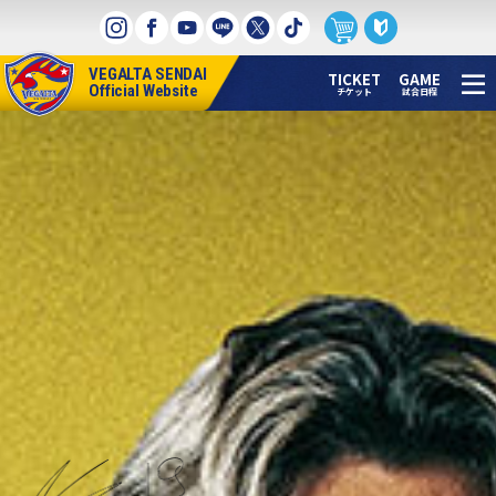
本
文
へ
VEGALTA SENDAI
ス
TICKET
GAME
Official Website
チケット
試合日程
キ
ッ
プ