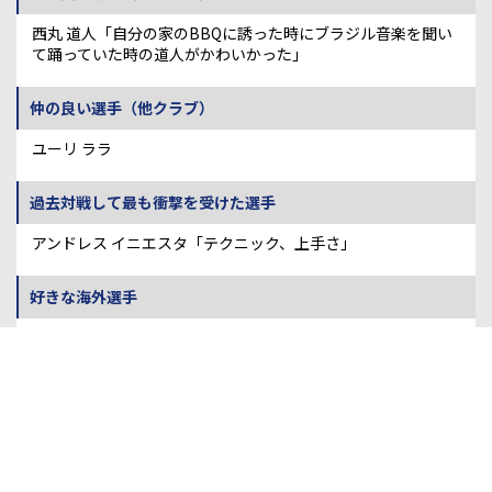
西丸 道人「自分の家のBBQに誘った時にブラジル音楽を聞い
て踊っていた時の道人がかわいかった」
仲の良い選手（他クラブ）
ユーリ ララ
過去対戦して最も衝撃を受けた選手
アンドレス イニエスタ「テクニック、上手さ」
好きな海外選手
ネイマール
子どもの頃の憧れの選手
ネイマール
永遠のライバル