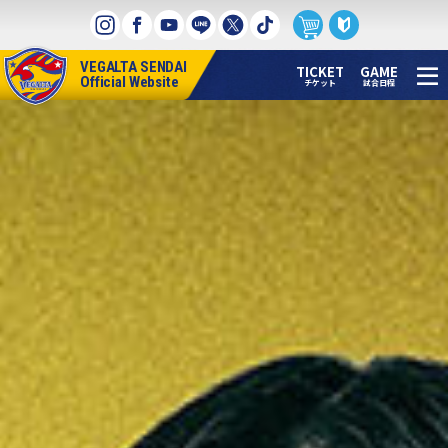
本
文
へ
VEGALTA SENDAI
ス
TICKET
GAME
Official Website
チケット
試合日程
キ
ッ
プ