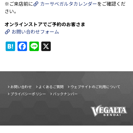
※ご来店前に
カーサベガルタカレンダー
をご確認くだ
さい。
オンラインストアでご予約のお客さま
お問い合わせフォーム
H
F
Li
X
at
a
n
e
c
e
n
e
a
b
お問い合わせ
よくあるご質問
ウェブサイトのご利用について
o
プライバシーポリシー
バックナンバー
o
k