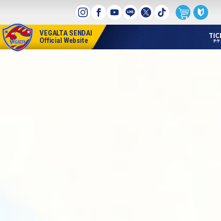
本
文
へ
VEGALTA SENDAI
ス
TIC
Official Website
チケ
キ
ッ
プ